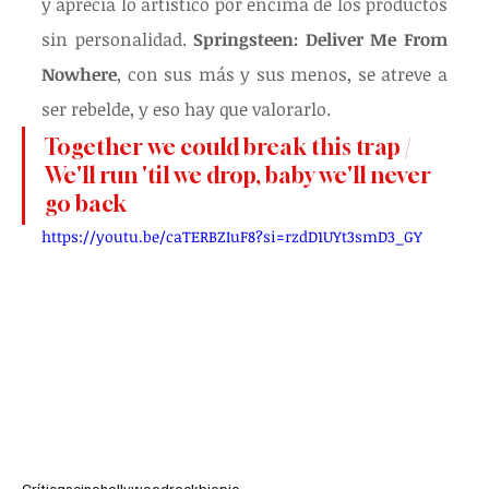
y aprecia lo artístico por encima de los productos 
sin personalidad. 
Springsteen: Deliver Me From 
Nowhere
, con sus más y sus menos, se atreve a 
ser rebelde, y eso hay que valorarlo.
Together we could break this trap / 
We'll run 'til we drop, baby we'll never 
go back
https://youtu.be/caTERBZIuF8?si=rzdD1UYt3smD3_GY
Críticas
cine
hollywood
rock
biopic