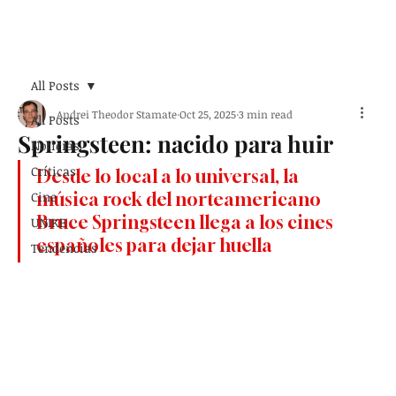
Suscribirse
All Posts
Andrei Theodor Stamate
Oct 25, 2025
3 min read
All Posts
Springsteen: nacido para huir
Noticias
Críticas
Desde lo local a lo universal, la 
Cine
música rock del norteamericano 
Bruce Springsteen llega a los cines 
UNIKE
españoles para dejar huella
Tendencias