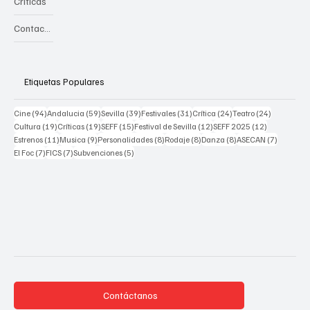
Críticas
Contacto
Etiquetas Populares
94 posts
59 posts
39 posts
31 posts
24 posts
24 posts
Cine
(94)
Andalucia
(59)
Sevilla
(39)
Festivales
(31)
Crítica
(24)
Teatro
(24)
19 posts
19 posts
15 posts
12 posts
12 posts
Cultura
(19)
Críticas
(19)
SEFF
(15)
Festival de Sevilla
(12)
SEFF 2025
(12)
11 posts
9 posts
8 posts
8 posts
8 posts
7 posts
Estrenos
(11)
Musica
(9)
Personalidades
(8)
Rodaje
(8)
Danza
(8)
ASECAN
(7)
7 posts
7 posts
5 posts
El Foc
(7)
FICS
(7)
Subvenciones
(5)
Contáctanos