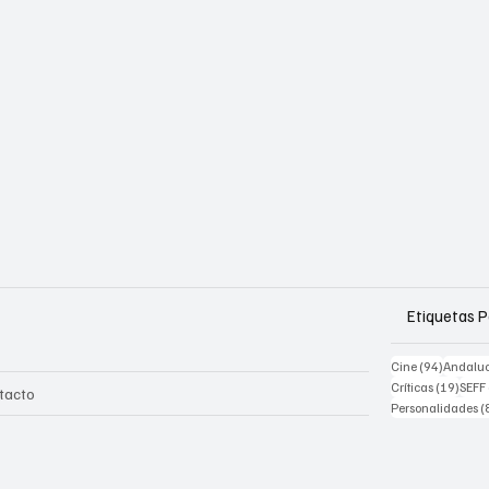
Etiquetas 
94 posts
Cine
(94)
Andalu
19 po
Críticas
(19)
SEFF
tacto
Personalidades
(