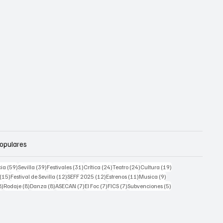
Populares
59 posts
39 posts
31 posts
24 posts
24 posts
19 posts
cia
(59)
Sevilla
(39)
Festivales
(31)
Crítica
(24)
Teatro
(24)
Cultura
(19)
sts
15 posts
12 posts
12 posts
11 posts
9 posts
(15)
Festival de Sevilla
(12)
SEFF 2025
(12)
Estrenos
(11)
Musica
(9)
8 posts
8 posts
8 posts
7 posts
7 posts
7 posts
5 posts
8)
Rodaje
(8)
Danza
(8)
ASECAN
(7)
El Foc
(7)
FICS
(7)
Subvenciones
(5)