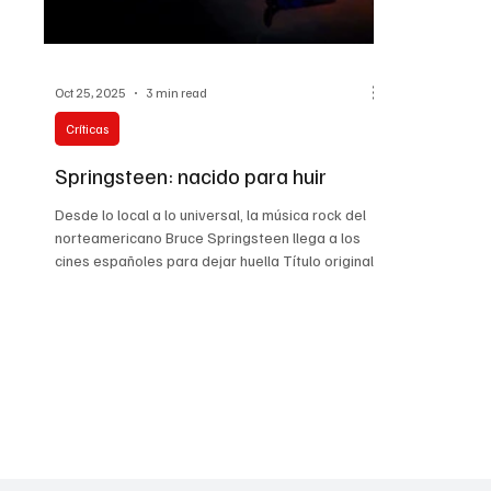
Oct 25, 2025
3 min read
Críticas
Springsteen: nacido para huir
Desde lo local a lo universal, la música rock del
norteamericano Bruce Springsteen llega a los
cines españoles para dejar huella Título original :
Springsteen: Deliver Me From Nowhere Año :
2025 Duración : 120 minutos País : Estados
Unidos Dirección : Scott Cooper Guion : Scott
Cooper Música : Jeremiah Fraites. Canciones:
Bruce Springsteen Fotografía : Masanobu
Takayanagi Reparto : Jeremy Allen White, Jeremy
Strong, Odessa Young, Stephen Graham, Paul
Walter Hauser Género : Dr