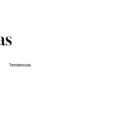
oup
Noticias
Cine
Críticas
Podcast
Portada de la semana
as
Tendencias