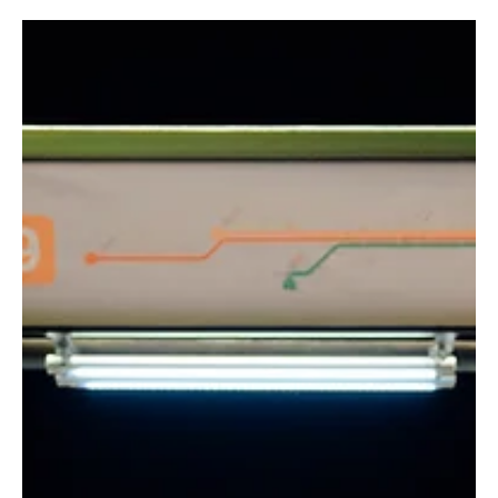
Dec 5, 2025
3 min read
Noticias
Nick Kremm: “El IES Ítaca (Tomares) podría
estar repitiendo un caso similar al de Sandra
Peña”
Nick Kremm (Izquierda), ©Foto Dani Díaz El productor y empresario
denuncia presuntos casos de acoso escolar, discriminación y mala