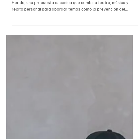
May 12
2 min read
Noticias
Finito & Keroseno presentan en Sevilla La Voz y
La Herida, una obra que rompe las reglas del
teatrotradicional
El dúo artístico Finito & Keroseno llega a Sevilla con La Voz y La
Herida, una propuesta escénica que combina teatro, música y
relato personal para abordar temas como la prevención del
suicidio, la infancia trans y la resiliencia, desde un lenguaje directo,
humano y sin concesiones.