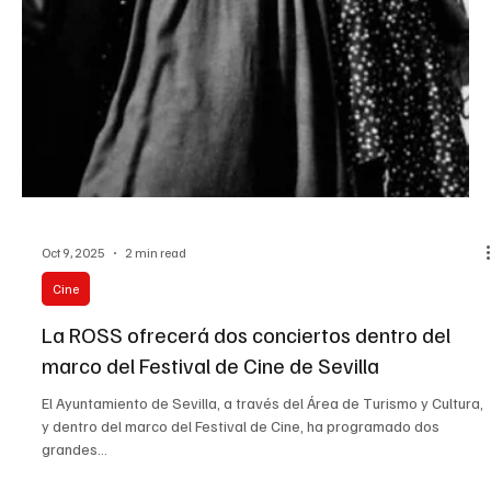
La compañía valenciana presenta en Sevilla, del 14 al 16 de
noviembre, una pieza que conecta generaciones al abordar con
ternura, humor y lucidez el universo adolescente. La adolescencia,
ese territorio donde todo ocurre con intensidad y contradicción, se
convierte en el punto de partida de Adolescencia infinita , la nueva
creación de Pont Flotant , que llega a Sala Cero Teatro los días 14,
15 y 16 de noviembre . La compañía valenciana, referente en la
escena contemporánea p