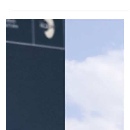
Feb 25
2 min read
Noticias
La Lucha Imposible, la docuficción de Nick
Kremm que mira la inmigración desde el
después
Una propuesta cinematográfica que desplaza el foco del viaje
migratorio hacia las consecuencias humanas, sociales y
emocionales de llegar sin certezas. Madrid, 24 febrero de 2026. El
director y productor Nick Kremm ha presentado recientemente
detalles de La Lucha Imposible , su primer largometraje, una
propuesta de docuficción centrada en la inmigración irregular en