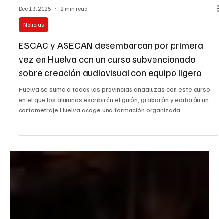
Dec 13, 2025
2 min read
Noticias
ESCAC y ASECAN desembarcan por primera
vez en Huelva con un curso subvencionado
sobre creación audiovisual con equipo ligero
Huelva se suma a todas las provincias andaluzas con este curso
en el que los alumnos escribirán el guión, grabarán y editarán un
cortometraje Huelva acoge una formación organizada
conjuntamente por la ESCAC y ASECAN , que unen esfuerzos para
presentar el curso “Competencias Digitales Aplicadas a la
Creación con Equipo Ligero” . La formación, ya con matrícula
abierta, será impartida por la directora y guionista Ana Rosa Diego