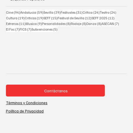
94 posts
59 posts
39 posts
31 posts
24 posts
24 posts
Cine
(94)
Andalucia
(59)
Sevilla
(39)
Festivales
(31)
Crítica
(24)
Teatro
(24)
19 posts
19 posts
15 posts
12 posts
12 posts
Cultura
(19)
Críticas
(19)
SEFF
(15)
Festival de Sevilla
(12)
SEFF 2025
(12)
11 posts
9 posts
8 posts
8 posts
8 posts
7 posts
Estrenos
(11)
Musica
(9)
Personalidades
(8)
Rodaje
(8)
Danza
(8)
ASECAN
(7)
7 posts
7 posts
5 posts
El Foc
(7)
FICS
(7)
Subvenciones
(5)
Contáctanos
Términos y Condiciones
Política de Privacidad