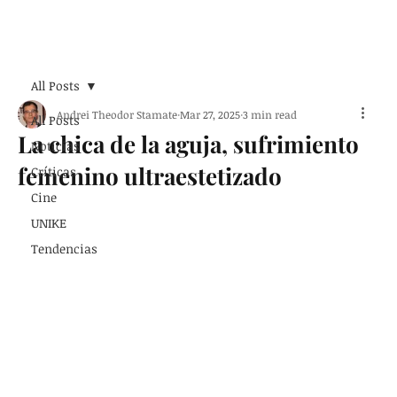
Suscribirse
All Posts
Andrei Theodor Stamate
Mar 27, 2025
3 min read
All Posts
La chica de la aguja, sufrimiento
Noticias
femenino ultraestetizado
Críticas
Cine
UNIKE
Tendencias