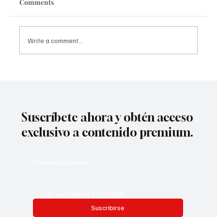
Comments
Write a comment...
Torrente presidente: ¿Que tendrá que
decir el sinvergüenza español de la
sociedad actual?
Suscríbete ahora y obtén acceso
exclusivo a contenido premium.
Correo Electrónico
*
Sí, suscríbeme a tu boletín.
Suscribirse