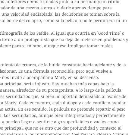
las anteriores obras firmadas junto a su hermano: un ritmo 
ctador de una escena a otra sin darle apenas tiempo para 
 una velocidad endiablada, las decisiones se toman sobre la 
al borde del colapso, como si la película no te permitiera ni un 
ilmografía de los Safdie. Al igual que ocurría en "Good Time" o 
en torno a un protagonista que no deja de meterse en problemas y 
eniente para sí mismo, aunque eso implique tomar malas 
iento de errores, de la huida constante hacia adelante y de la 
lexionar. Es una fórmula reconocible, pero aquí vuelve a 
se nos invita a acompañar a Marty en su descenso.
ama principal sería injusto. Hay muchas más capas bajo la 
anera, alrededor de su protagonista. A lo largo de la película 
s secundarios que, si bien no aportan demasiado al avance de 
er a Marty. Cada encuentro, cada diálogo y cada conflicto ayudan 
 actúa. En ese sentido, la película no pretende repartir el peso 
sta. Los secundarios, aunque bien interpretados y perfectamente 
 pueden llegar a sentirse algo superficiales o vacíos como 
o principal, que no es otro que dar profundidad y contexto al 
secundarios a los interpretados por Abel Ferrara, 
Odessa A’zion y 