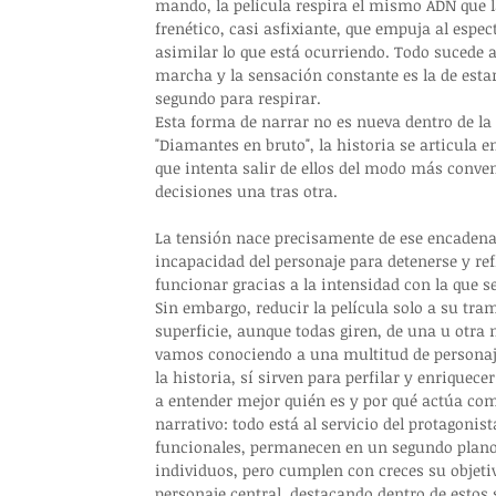
mando, la película respira el mismo ADN que 
frenético, casi asfixiante, que empuja al espe
asimilar lo que está ocurriendo. Todo sucede a
marcha y la sensación constante es la de estar 
segundo para respirar.
Esta forma de narrar no es nueva dentro de la f
"Diamantes en bruto", la historia se articula 
que intenta salir de ellos del modo más conv
decisiones una tras otra. 
La tensión nace precisamente de ese encadenam
incapacidad del personaje para detenerse y ref
funcionar gracias a la intensidad con la que 
Sin embargo, reducir la película solo a su tr
superficie, aunque todas giren, de una u otra m
vamos conociendo a una multitud de personaje
la historia, sí sirven para perfilar y enriquec
a entender mejor quién es y por qué actúa como
narrativo: todo está al servicio del protagoni
funcionales, permanecen en un segundo plano y
individuos, pero cumplen con creces su objetiv
personaje central, destacando dentro de estos 