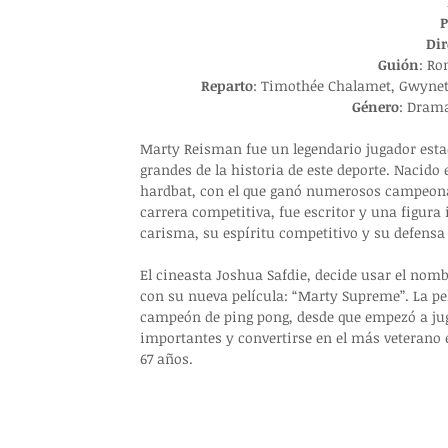
P
Dir
Guión
: 
Ron
Reparto
: 
Timothée Chalamet, Gwyneth 
Género
: 
Drama 
Marty Reisman fue un legendario jugador esta
grandes de la historia de este deporte. Nacido
hardbat, con el que ganó numerosos campeona
carrera competitiva, fue escritor y una figura 
carisma, su espíritu competitivo y su defensa 
El cineasta 
Joshua Safdie, decide usar el nomb
con su nueva película: “Marty Supreme”. La pel
campeón de ping pong, desde que empezó a jug
importantes y convertirse en el más veterano 
67 años.