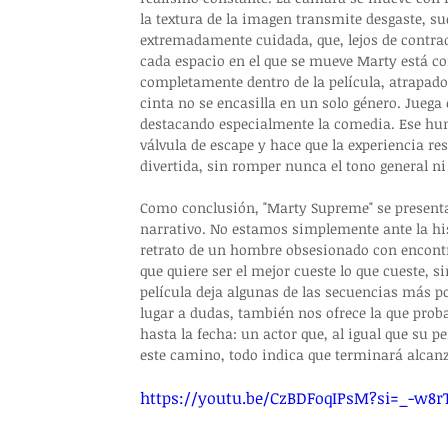
la textura de la imagen transmite desgaste, s
extremadamente cuidada, que, lejos de contrade
cada espacio en el que se mueve Marty está con
completamente dentro de la película, atrapado
cinta no se encasilla en un solo género. Juega 
destacando especialmente la comedia. Ese hum
válvula de escape y hace que la experiencia r
divertida, sin romper nunca el tono general ni 
Como conclusión, "Marty Supreme" se presenta
narrativo. No estamos simplemente ante la hist
retrato de un hombre obsesionado con encontrar
que quiere ser el mejor cueste lo que cueste, s
película deja algunas de las secuencias más p
lugar a dudas, también nos ofrece la que pro
hasta la fecha: un actor que, al igual que su p
este camino, todo indica que terminará alcan
https://youtu.be/CzBDFoqIPsM?si=_-w8