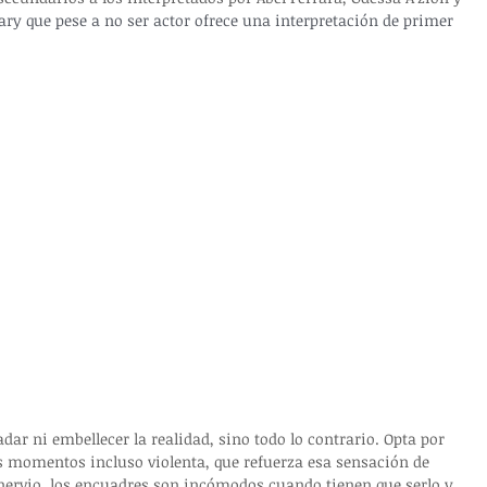
ary que pese a no ser actor ofrece una interpretación de primer 
adar ni embellecer la realidad, sino todo lo contrario. Opta por 
s momentos incluso violenta, que refuerza esa sensación de 
ervio, los encuadres son incómodos cuando tienen que serlo y 