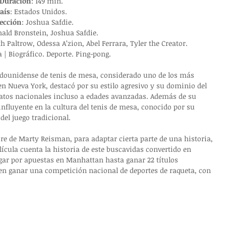
Duración
: 149 min.
aís
: Estados Unidos.
ección
: 
Joshua Safdie.
ald Bronstein, Joshua Safdie
.
Paltrow, Odessa A’zion, Abel Ferrara, Tyler the Creator.
| Biográfico. Deporte. Ping-pong
.
dounidense de tenis de mesa, considerado uno de los más 
 en Nueva York, destacó por su estilo agresivo y su dominio del 
tos nacionales incluso a edades avanzadas. Además de su 
influyente en la cultura del tenis de mesa, conocido por su 
del juego tradicional.
re de Marty Reisman, para adaptar cierta parte de una historia, 
ícula cuenta la historia de este buscavidas convertido en 
ar por apuestas en Manhattan hasta ganar 22 títulos 
en ganar una competición nacional de deportes de raqueta, con 