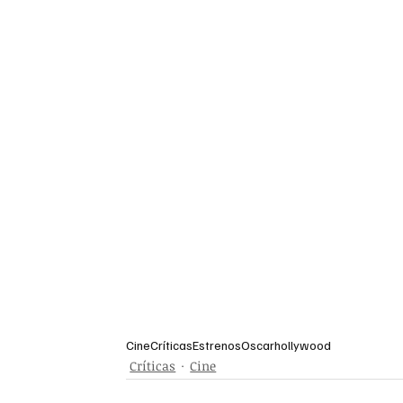
Cine
Críticas
Estrenos
Oscar
hollywood
Críticas
Cine