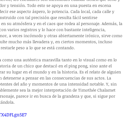
udor y tensión. Todo esto se apoya en una puesta en escena 
cir ese aspecto áspero, lo potencia. Cada local, cada calle y 
struido con tal precisión que resulta fácil sentirse 
 en su atmósfera y en el caos que rodea al personaje. Además, la 
con varios registros y lo hace con bastante inteligencia, 
or, a veces incómodo y otras abiertamente irónico, sirve como 
esulte mucho más llevadera y, en ciertos momentos, incluso 
restarle peso a lo que se está contando.
 como una auténtica maravilla tanto en lo visual como en lo 
oria de un chico que destacó en el ping pong, sino ante el 
 su lugar en el mundo y en la historia. Es el relato de alguien 
in detenerse a pensar en las consecuencias de sus actos. La 
otentes del año y momentos de una intensidad notable. Y, sin 
bablemente sea la mejor interpretación de Timothée Chalamet 
ersonaje, parece ir en busca de la grandeza y que, si sigue por 
zándola.
rTX4DFLgn5E7