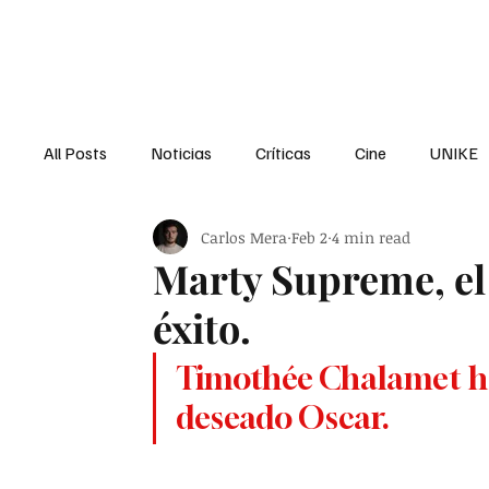
Kremm Gr
All Posts
Noticias
Críticas
Cine
UNIKE
Carlos Mera
Feb 2
4 min read
Marty Supreme, el 
éxito.
Timothée Chalamet har
deseado Oscar.