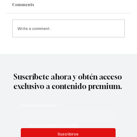
Comments
Write a comment...
La 58º edición de Alcances consigue un
récord de 447 inscripciones, la cifra más
alta en la historia del festival
Suscríbete ahora y obtén acceso
exclusivo a contenido premium.
Correo Electrónico
*
Sí, suscríbeme a tu boletín.
Suscribirse