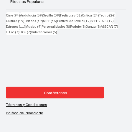
Etiquetas Populares
94 posts
59 posts
39 posts
31 posts
24 posts
24 posts
Cine
(94)
Andalucia
(59)
Sevilla
(39)
Festivales
(31)
Crítica
(24)
Teatro
(24)
19 posts
19 posts
15 posts
12 posts
12 posts
Cultura
(19)
Críticas
(19)
SEFF
(15)
Festival de Sevilla
(12)
SEFF 2025
(12)
11 posts
9 posts
8 posts
8 posts
8 posts
7 posts
Estrenos
(11)
Musica
(9)
Personalidades
(8)
Rodaje
(8)
Danza
(8)
ASECAN
(7)
7 posts
7 posts
5 posts
El Foc
(7)
FICS
(7)
Subvenciones
(5)
Contáctanos
Términos y Condiciones
Política de Privacidad