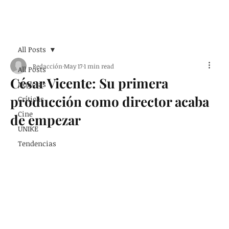
Suscribirse
All Posts
Redacción
May 17
1 min read
All Posts
César Vicente: Su primera
Noticias
producción como director acaba
Críticas
Cine
de empezar
UNIKE
Tendencias