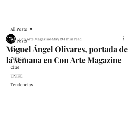
Suscribirse
All Posts
Con Arte Magazine
May 19
1 min read
All Posts
Miguel Ángel Olivares, portada de
Noticias
la semana en Con Arte Magazine
Críticas
Cine
UNIKE
Tendencias