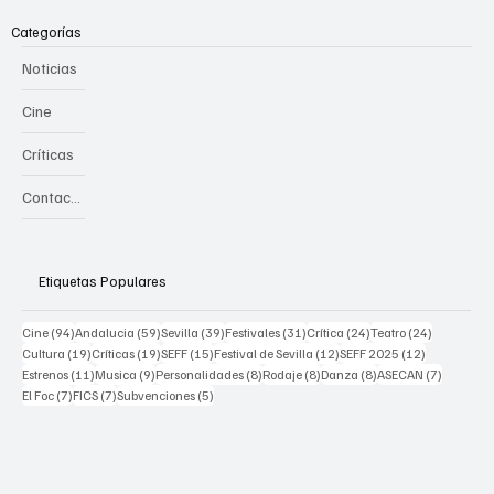
Categorías
Noticias
Cine
Críticas
Contacto
Etiquetas Populares
94 posts
59 posts
39 posts
31 posts
24 posts
24 posts
Cine
(94)
Andalucia
(59)
Sevilla
(39)
Festivales
(31)
Crítica
(24)
Teatro
(24)
19 posts
19 posts
15 posts
12 posts
12 posts
Cultura
(19)
Críticas
(19)
SEFF
(15)
Festival de Sevilla
(12)
SEFF 2025
(12)
11 posts
9 posts
8 posts
8 posts
8 posts
7 posts
Estrenos
(11)
Musica
(9)
Personalidades
(8)
Rodaje
(8)
Danza
(8)
ASECAN
(7)
7 posts
7 posts
5 posts
El Foc
(7)
FICS
(7)
Subvenciones
(5)