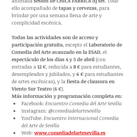
animada 
sesión de CHICA FÁBRICA dj set
. Todo 
ello acompañado de 
tapas y cervezas
, para 
brindar por una semana llena de arte y 
complicidad escénica.
Todas las actividades son de acceso y 
participación gratuita
, excepto el 
Laboratorio de 
Comedia del Arte avanzado en la ESAD
, el 
espectáculo de los días 4 y 5 de abril
 (con 
entradas a 
12 €
, reducida a 
8 €
 para estudiantes, 
desempleados y jubilados, y 
6 €
 para estudiantes 
de artes escénicas), y la 
fiesta de clausura en 
Viento Sur Teatro
 (
6 €
).
Más información y programación completa en:
Facebook: 
Encuentro Comedia del Arte Sevilla
Instagram: 
@comediadelartesevilla
YouTube: 
Encuentro Internacional Comedia 
del Arte de Sevilla
Web: 
www.comediadelartesevilla.es