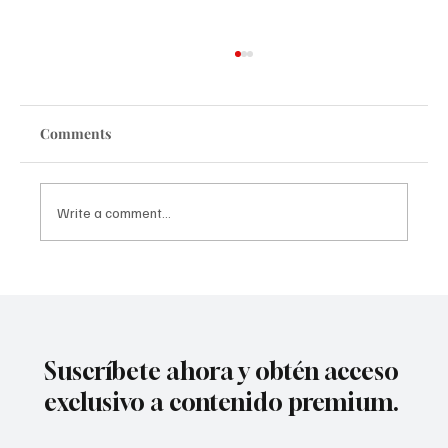
Comments
Write a comment...
La 58º edición de Alcances consigue un
récord de 447 inscripciones, la cifra más
alta en la historia del festival
Suscríbete ahora y obtén acceso
exclusivo a contenido premium.