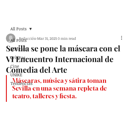
Suscribirse
All Posts
Redacción
Mar 31, 2025
3 min read
All Posts
Sevilla se pone la máscara con el
Noticias
VI Encuentro Internacional de
Críticas
Cine
Comedia del Arte
UNIKE
Máscaras, música y sátira toman 
Tendencias
Sevilla en una semana repleta de 
teatro, talleres y fiesta.