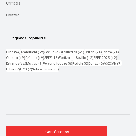
Críticas
Contacto
Etiquetas Populares
94 posts
59 posts
39 posts
31 posts
24 posts
24 posts
Cine
(94)
Andalucia
(59)
Sevilla
(39)
Festivales
(31)
Crítica
(24)
Teatro
(24)
19 posts
19 posts
15 posts
12 posts
12 posts
Cultura
(19)
Críticas
(19)
SEFF
(15)
Festival de Sevilla
(12)
SEFF 2025
(12)
11 posts
9 posts
8 posts
8 posts
8 posts
7 posts
Estrenos
(11)
Musica
(9)
Personalidades
(8)
Rodaje
(8)
Danza
(8)
ASECAN
(7)
7 posts
7 posts
5 posts
El Foc
(7)
FICS
(7)
Subvenciones
(5)
Contáctanos