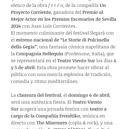
elenco de la obra 
f e t é n
, de la compañía 
Un 
Proyecto Corriente
, ganadora del 
Premio al 
Mejor Actor en los Premios Escenarios de Sevilla 
2024
 con Juan Luis Corrientes.
El momento culminante del festival llegará con 
el 
estreno nacional de “Le Storie di Pulcinella 
della Gegia”
, una fantasía cómica napolitana de 
la 
Compagnia Hellequin
 (Pordenone, Italia), que 
se representará en el 
Teatro Viento Sur
 los días 
4 
y 5 de abril
. Esta obra promete hacer vibrar al 
público con una mezcla explosiva de tradición, 
comedia y ritmo mediterráneo.
La 
clausura del festival
, el 
domingo 6 de abril
, 
será una auténtica fiesta. El 
Teatro Viento 
Sur
 acogerá una jornada festiva con 
teatro a 
cargo de la Compañía Frenétiko
, música en 
directo con 
The Miarmers
 (copla & rock), y una 