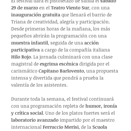
El festival dará el pistoletazo de salida el 
sábado 
29 de marzo
 en el 
Teatro Viento Sur
, con una 
inauguración gratuita
 que llenará el barrio de 
Triana de creatividad, alegría y participación. 
Desde primeras horas de la mañana, los más 
pequeños abrirán la programación con una 
muestra infantil
, seguida de una 
acción 
participativa
 a cargo de la compañía italiana 
Hilo Rojo
. La jornada culminará con una clase 
magistral de 
esgrima escénica
 dirigida por el 
carismático 
Capitano Barlovento
, una propuesta 
intensa y divertida que pondrá a prueba la 
valentía de los asistentes.
Durante toda la semana, el festival continuará 
con una programación repleta de 
humor, ironía 
y crítica social
. Uno de los platos fuertes será el 
laboratorio avanzado
 impartido por el maestro 
internacional 
Ferruccio Merisi
, de la 
Scuola 