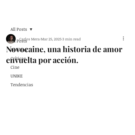
Suscribirse
All Posts
Carlos Mera
Mar 25, 2025
3 min read
All Posts
Novocaine, una historia de amor
Noticias
envuelta por acción.
Críticas
Cine
UNIKE
Tendencias