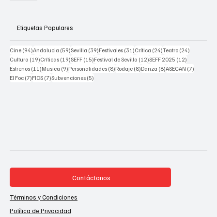
Etiquetas Populares
94 posts
59 posts
39 posts
31 posts
24 posts
24 posts
Cine
(94)
Andalucia
(59)
Sevilla
(39)
Festivales
(31)
Crítica
(24)
Teatro
(24)
19 posts
19 posts
15 posts
12 posts
12 posts
Cultura
(19)
Críticas
(19)
SEFF
(15)
Festival de Sevilla
(12)
SEFF 2025
(12)
11 posts
9 posts
8 posts
8 posts
8 posts
7 posts
Estrenos
(11)
Musica
(9)
Personalidades
(8)
Rodaje
(8)
Danza
(8)
ASECAN
(7)
7 posts
7 posts
5 posts
El Foc
(7)
FICS
(7)
Subvenciones
(5)
Contáctanos
Términos y Condiciones
Política de Privacidad