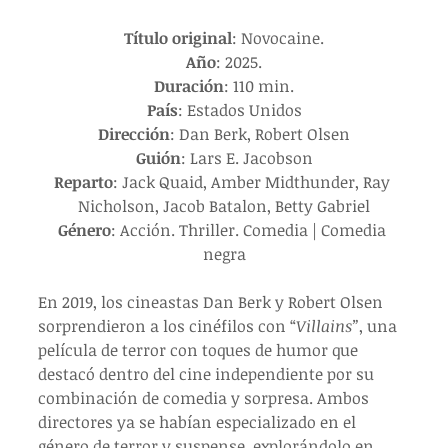
Título original
: Novocaine.
Año
: 2025.
Duración
: 110 min.
País
: Estados Unidos
Dirección
: 
Dan Berk, Robert Olsen
Guión
: 
Lars E. Jacobson
Reparto
: 
Jack Quaid
, 
Amber Midthunder
, 
Ray 
Nicholson
, 
Jacob Batalon
, 
Betty Gabriel
Género
: 
Acción. Thriller. Comedia | Comedia 
negra
En 2019, los cineastas Dan Berk y Robert Olsen 
sorprendieron a los cinéfilos con “
Villains”
, una 
película de terror con toques de humor que 
destacó dentro del cine independiente por su 
combinación de comedia y sorpresa. Ambos 
directores ya se habían especializado en el 
género de terror y suspense, explorándolo en 