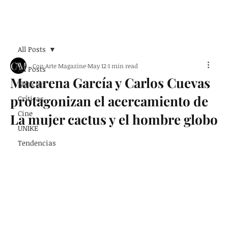
Suscribirse
All Posts
Con Arte Magazine
May 12
1 min read
All Posts
Macarena García y Carlos Cuevas
Noticias
protagonizan el acercamiento de
Críticas
Cine
La mujer cactus y el hombre globo
UNIKE
Tendencias