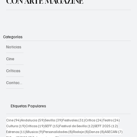
CON ARTE MAGAZINE
Categorías
Noticias
Cine
Críticas
Contacto
Etiquetas Populares
94 posts
59 posts
39 posts
31 posts
24 posts
24 posts
Cine
(94)
Andalucia
(59)
Sevilla
(39)
Festivales
(31)
Crítica
(24)
Teatro
(24)
19 posts
19 posts
15 posts
12 posts
12 posts
Cultura
(19)
Críticas
(19)
SEFF
(15)
Festival de Sevilla
(12)
SEFF 2025
(12)
11 posts
9 posts
8 posts
8 posts
8 posts
7 posts
Estrenos
(11)
Musica
(9)
Personalidades
(8)
Rodaje
(8)
Danza
(8)
ASECAN
(7)