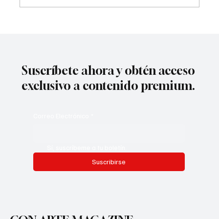
La 58º edición de Alcances consigue un
récord de 447 inscripciones, la cifra más
alta en la historia del festival
Suscríbete ahora y obtén acceso
exclusivo a contenido premium.
Correo Electrónico
*
Sí, suscríbeme a tu boletín.
Suscribirse