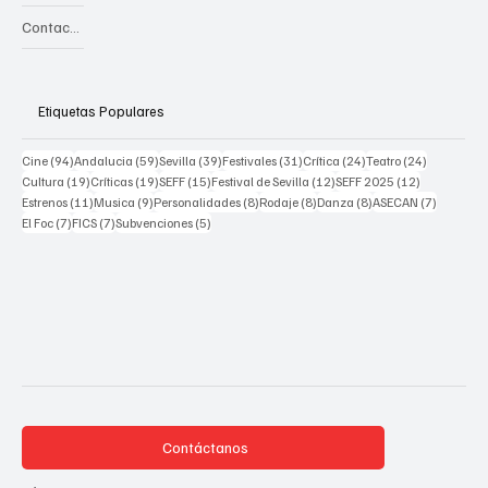
Contacto
Etiquetas Populares
94 posts
59 posts
39 posts
31 posts
24 posts
24 posts
Cine
(94)
Andalucia
(59)
Sevilla
(39)
Festivales
(31)
Crítica
(24)
Teatro
(24)
19 posts
19 posts
15 posts
12 posts
12 posts
Cultura
(19)
Críticas
(19)
SEFF
(15)
Festival de Sevilla
(12)
SEFF 2025
(12)
11 posts
9 posts
8 posts
8 posts
8 posts
7 posts
Estrenos
(11)
Musica
(9)
Personalidades
(8)
Rodaje
(8)
Danza
(8)
ASECAN
(7)
7 posts
7 posts
5 posts
El Foc
(7)
FICS
(7)
Subvenciones
(5)
Contáctanos