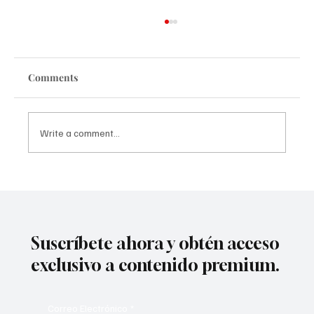
Comments
Write a comment...
La 58º edición de Alcances consigue un
récord de 447 inscripciones, la cifra más
alta en la historia del festival
Suscríbete ahora y obtén acceso
exclusivo a contenido premium.
Correo Electrónico
*