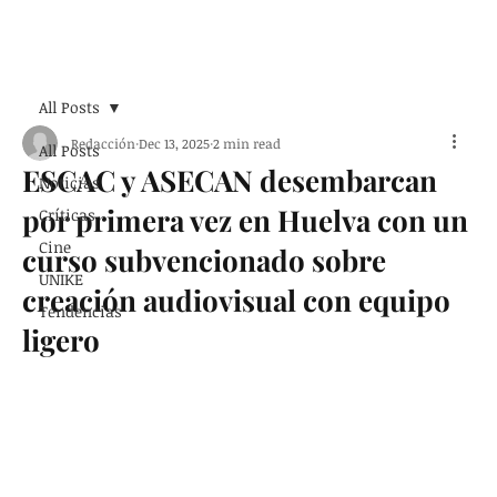
Suscribirse
All Posts
Redacción
Dec 13, 2025
2 min read
All Posts
ESCAC y ASECAN desembarcan
Noticias
por primera vez en Huelva con un
Críticas
Cine
curso subvencionado sobre
UNIKE
creación audiovisual con equipo
Tendencias
ligero