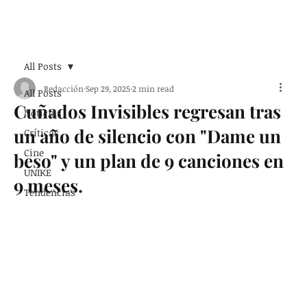
Suscribirse
All Posts
Redacción
Sep 29, 2025
2 min read
All Posts
Cuñados Invisibles regresan tras
Noticias
un año de silencio con "Dame un
Críticas
Cine
beso" y un plan de 9 canciones en
UNIKE
9 meses.
Tendencias