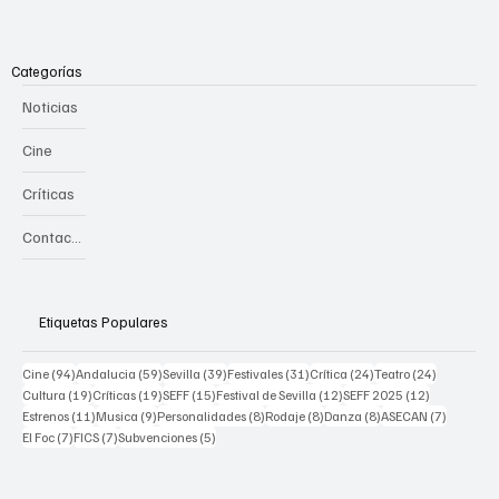
Categorías
Noticias
Cine
Críticas
Contacto
Etiquetas Populares
94 posts
59 posts
39 posts
31 posts
24 posts
24 posts
Cine
(94)
Andalucia
(59)
Sevilla
(39)
Festivales
(31)
Crítica
(24)
Teatro
(24)
19 posts
19 posts
15 posts
12 posts
12 posts
Cultura
(19)
Críticas
(19)
SEFF
(15)
Festival de Sevilla
(12)
SEFF 2025
(12)
11 posts
9 posts
8 posts
8 posts
8 posts
7 posts
Estrenos
(11)
Musica
(9)
Personalidades
(8)
Rodaje
(8)
Danza
(8)
ASECAN
(7)
7 posts
7 posts
5 posts
El Foc
(7)
FICS
(7)
Subvenciones
(5)