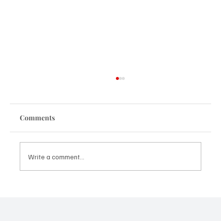
Comments
Write a comment...
La 58º edición de Alcances consigue un
récord de 447 inscripciones, la cifra más
alta en la historia del festival