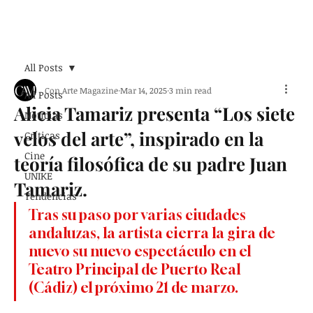
Suscribirse
All Posts
Con Arte Magazine
Mar 14, 2025
3 min read
All Posts
Alicia Tamariz presenta “Los siete
Noticias
velos del arte”, inspirado en la
Críticas
Cine
teoría filosófica de su padre Juan
UNIKE
Tamariz.
Tendencias
Tras su paso por varias ciudades 
andaluzas, la artista cierra la gira de 
nuevo su nuevo espectáculo en el 
Teatro Principal de Puerto Real 
(Cádiz) el próximo 21 de marzo.